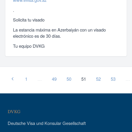
.
Solicita tu visado
La estancia máxima en Azerbaiyán con un visado
electrónico es de 30 días.
Tu equipo DVKG
1
…
49
50
51
52
53
…
DVKG
Deutsche Visa und Konsular Gesellschaft