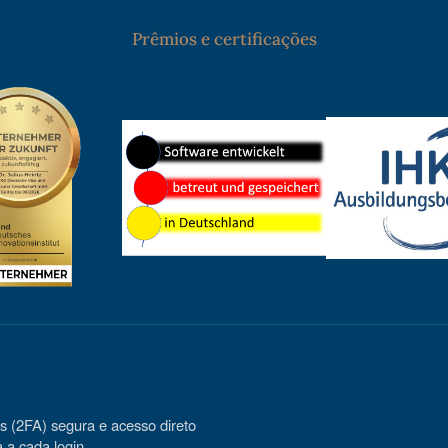
Prêmios e certificações
es (2FA) segura e acesso direto
 a cada login.