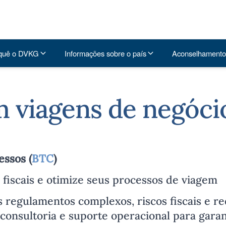
quê o DVKG
Informações sobre o país
Aconselhamento
 viagens de negóci
essos (
BTC
)
 fiscais e otimize seus processos de viagem
s regulamentos complexos, riscos fiscais e re
consultoria e suporte operacional para gara