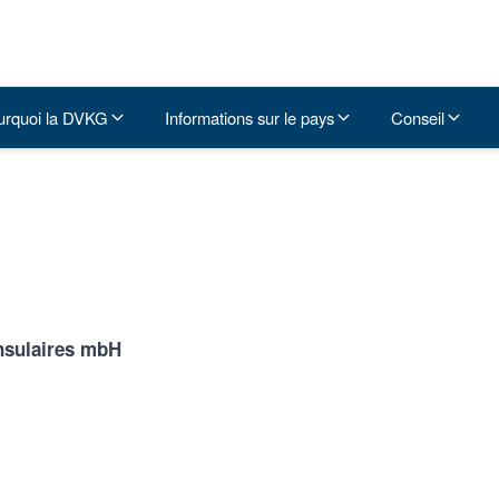
urquoi la DVKG
Informations sur le pays
Conseil
onsulaires mbH