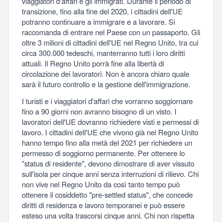
viaggiatori d'affari e gli immigrati. Durante il periodo di
transizione, fino alla fine del 2020, i cittadini dell'UE
potranno continuare a immigrare e a lavorare. Si
raccomanda di entrare nel Paese con un passaporto. Gli
oltre 3 milioni di cittadini dell'UE nel Regno Unito, tra cui
circa 300.000 tedeschi, manterranno tutti i loro diritti
attuali. Il Regno Unito porrà fine alla libertà di
circolazione dei lavoratori. Non è ancora chiaro quale
sarà il futuro controllo e la gestione dell'immigrazione.
I turisti e i viaggiatori d'affari che vorranno soggiornare
fino a 90 giorni non avranno bisogno di un visto. I
lavoratori dell'UE dovranno richiedere visti e permessi di
lavoro. I cittadini dell'UE che vivono già nel Regno Unito
hanno tempo fino alla metà del 2021 per richiedere un
permesso di soggiorno permanente. Per ottenere lo
"status di residente", devono dimostrare di aver vissuto
sull'isola per cinque anni senza interruzioni di rilievo. Chi
non vive nel Regno Unito da così tanto tempo può
ottenere il cosiddetto "pre-settled status", che concede
diritti di residenza e lavoro temporanei e può essere
esteso una volta trascorsi cinque anni. Chi non rispetta