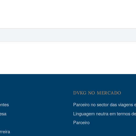
S
DVKG NO MERCADO
entes
Parceiro no sector das viagens
esa
Linguagem neutra em termos d
Parceiro
reira