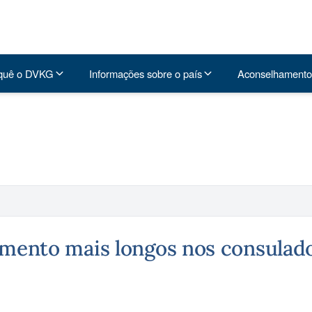
quê o DVKG
Informações sobre o país
Aconselhamento
ento mais longos nos consulados