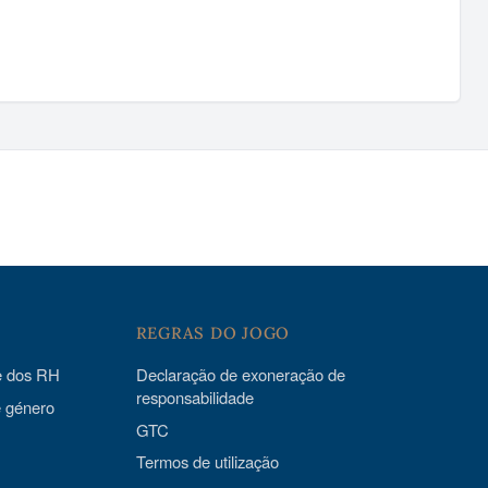
REGRAS DO JOGO
 e dos RH
Declaração de exoneração de
responsabilidade
e género
GTC
Termos de utilização