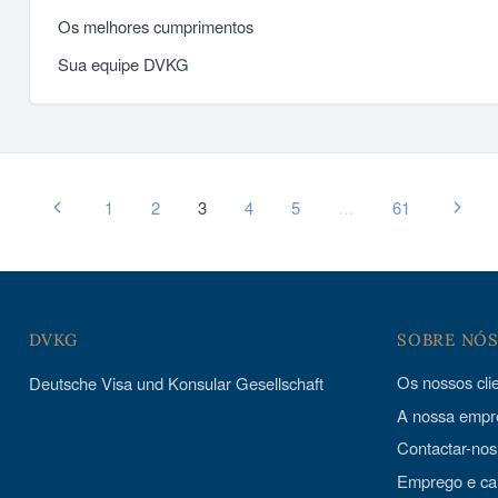
Os melhores cumprimentos
Sua equipe DVKG
1
2
3
4
5
…
61
DVKG
SOBRE NÓ
Os nossos cli
Deutsche Visa und Konsular Gesellschaft
A nossa empr
Contactar-nos
Emprego e car