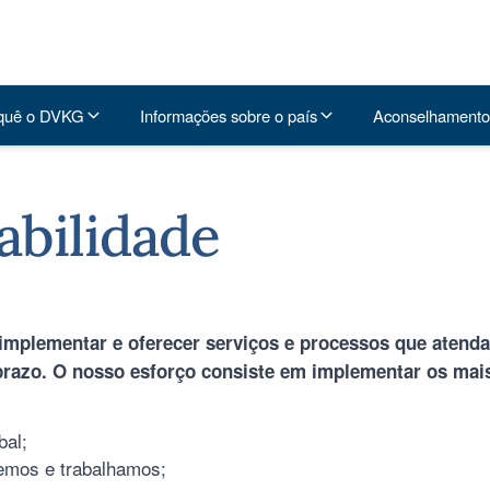
quê o DVKG
Informações sobre o país
Aconselhamento
abilidade
plementar e oferecer serviços e processos que atendam 
prazo. O nosso esforço consiste em implementar os mais
bal;
emos e trabalhamos;