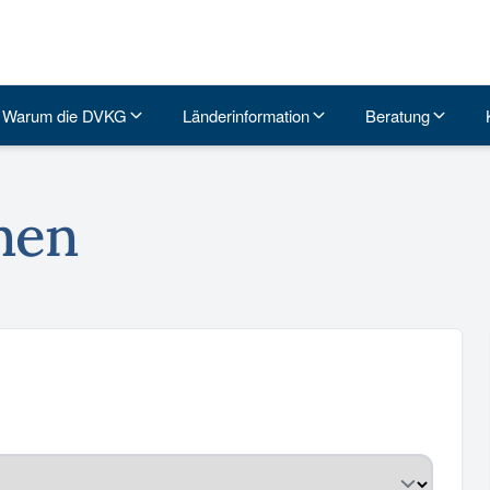
Warum die DVKG
Länderinformation
Beratung
nen